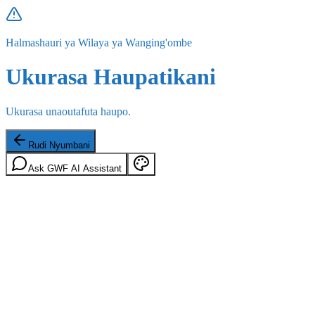
Halmashauri ya Wilaya ya Wanging'ombe
Ukurasa Haupatikani
Ukurasa unaoutafuta haupo.
Rudi Nyumbani
Ask GWF AI Assistant