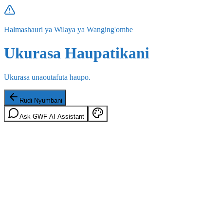
Halmashauri ya Wilaya ya Wanging'ombe
Ukurasa Haupatikani
Ukurasa unaoutafuta haupo.
Rudi Nyumbani
Ask GWF AI Assistant