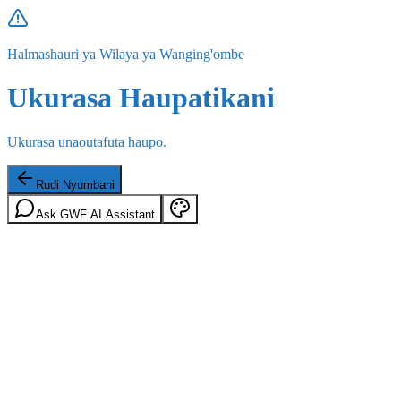
Halmashauri ya Wilaya ya Wanging'ombe
Ukurasa Haupatikani
Ukurasa unaoutafuta haupo.
Rudi Nyumbani
Ask GWF AI Assistant