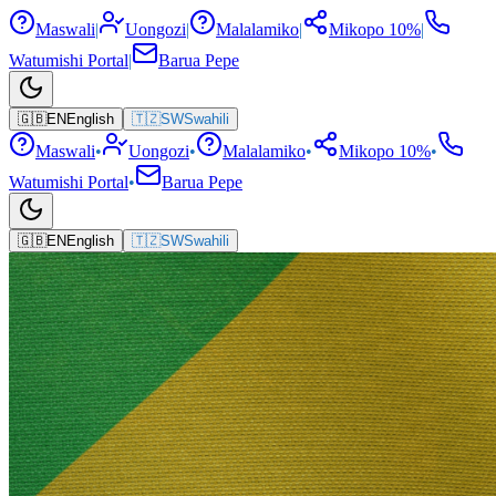
Maswali
|
Uongozi
|
Malalamiko
|
Mikopo 10%
|
Watumishi Portal
|
Barua Pepe
🇬🇧
EN
English
🇹🇿
SW
Swahili
Maswali
•
Uongozi
•
Malalamiko
•
Mikopo 10%
•
Watumishi Portal
•
Barua Pepe
🇬🇧
EN
English
🇹🇿
SW
Swahili