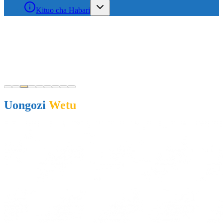
Kituo cha Habari
SHAMBA LA CHAI-KIBENA, KATA YA
IGIMA
Shamba la Chai-Kibena, Kata ya Igima
Uongozi
Wetu