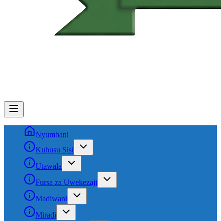
Nyumbani
Kuhusu Sisi
Utawala
Fursa za Uwekezaji
Madiwani
Miradi